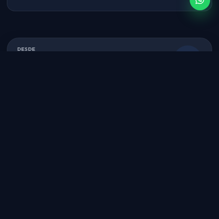
DESDE
Paso
€1,982
1/3
Referencia comercial. El precio final se confirma en el
presupuesto.
CIUDAD DE SALIDA
FECHA DE VIAJE
VUELO INTERNACIONAL