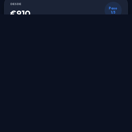
DESDE
Paso
€910
1/3
Referencia comercial. El precio final se confirma en el
presupuesto.
CIUDAD DE SALIDA
FECHA DE VIAJE
VUELO INTERNACIONAL
incluye vuelo internacional regular
Ideal cuando el cliente necesita opciones de aerolinea mas flexibles.