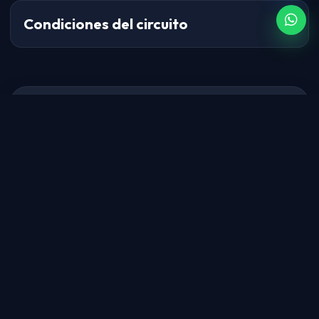
Condiciones del circuito
DESDE
Paso
€1,239
1/3
Referencia comercial. El precio final se confirma en el
presupuesto.
CIUDAD DE SALIDA
FECHA DE VIAJE
VUELO INTERNACIONAL